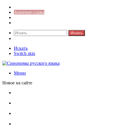
Синонимы к слову
Значение-слова
Библиотека
Ответы на кроссворды
Искать
Switch skin
Искать
Switch skin
Меню
Новое на сайте
Омонимы, паронимы и омографы в русском языке:
понятия, необычные примеры, как не путать
Паронимы в русском языке: понятие, классификация и
особенности употребления
Омонимы в русском языке: понятие, классификация и
роль в коммуникации
Омограф: сущность, классификация и особенности
функционирования в русском языке