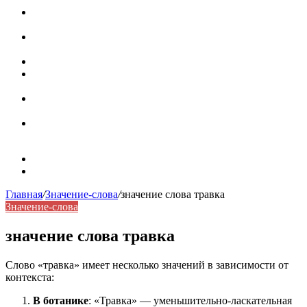
Паронимы в русском языке: природа, классификация и
роль в современной речи
Омонимы: природа языковой многозначности,
классификация и функции в русском языке
Что такое синоним: академическая расширенная статья
Синонимы, антонимы и омонимы: различия, функции и
роль в русском языке
Синонимы, антонимы и омонимы: как слова
взаимодействуют в русском языке
Синоним: использование различных слов в русском
языке
Карта сайта
Контакты
Главная
/
Значение-слова
/
значение слова травка
Значение-слова
значение слова травка
Слово «травка» имеет несколько значений в зависимости от
контекста:
В ботанике
: «Травка» — уменьшительно-ласкательная