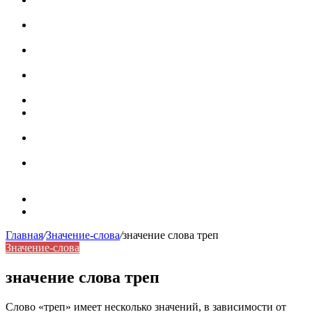
роль в коммуникации
Омограф: сущность, классификация и особенности
функционирования в русском языке
Паронимы в русском языке: природа, классификация и
роль в современной речи
Омонимы: природа языковой многозначности,
классификация и функции в русском языке
Что такое синоним: академическая расширенная статья
Синонимы, антонимы и омонимы: различия, функции и
роль в русском языке
Синонимы, антонимы и омонимы: как слова
взаимодействуют в русском языке
Синоним: использование различных слов в русском
языке
Карта сайта
Контакты
Главная
/
Значение-слова
/
значение слова треп
Значение-слова
значение слова треп
Слово «треп» имеет несколько значений, в зависимости от