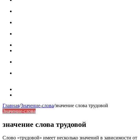
роль в коммуникации
Омограф: сущность, классификация и особенности
функционирования в русском языке
Паронимы в русском языке: природа, классификация и
роль в современной речи
Омонимы: природа языковой многозначности,
классификация и функции в русском языке
Что такое синоним: академическая расширенная статья
Синонимы, антонимы и омонимы: различия, функции и
роль в русском языке
Синонимы, антонимы и омонимы: как слова
взаимодействуют в русском языке
Синоним: использование различных слов в русском
языке
Карта сайта
Контакты
Главная
/
Значение-слова
/
значение слова трудовой
Значение-слова
значение слова трудовой
Слово «трудовой» имеет несколько значений в зависимости от