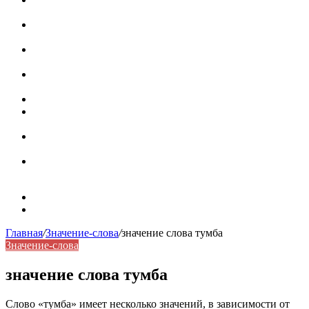
роль в коммуникации
Омограф: сущность, классификация и особенности
функционирования в русском языке
Паронимы в русском языке: природа, классификация и
роль в современной речи
Омонимы: природа языковой многозначности,
классификация и функции в русском языке
Что такое синоним: академическая расширенная статья
Синонимы, антонимы и омонимы: различия, функции и
роль в русском языке
Синонимы, антонимы и омонимы: как слова
взаимодействуют в русском языке
Синоним: использование различных слов в русском
языке
Карта сайта
Контакты
Главная
/
Значение-слова
/
значение слова тумба
Значение-слова
значение слова тумба
Слово «тумба» имеет несколько значений, в зависимости от