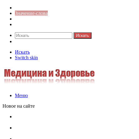
Синонимы к слову
Значение-слова
Библиотека
Ответы на кроссворды
Искать
Switch skin
Искать
Switch skin
Меню
Новое на сайте
Омонимы, паронимы и омографы в русском языке:
понятия, необычные примеры, как не путать
Паронимы в русском языке: понятие, классификация и
особенности употребления
Омонимы в русском языке: понятие, классификация и