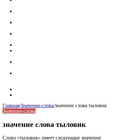
роль в коммуникации
Омограф: сущность, классификация и особенности
функционирования в русском языке
Паронимы в русском языке: природа, классификация и
роль в современной речи
Омонимы: природа языковой многозначности,
классификация и функции в русском языке
Что такое синоним: академическая расширенная статья
Синонимы, антонимы и омонимы: различия, функции и
роль в русском языке
Синонимы, антонимы и омонимы: как слова
взаимодействуют в русском языке
Синоним: использование различных слов в русском
языке
Карта сайта
Контакты
Главная
/
Значение-слова
/
значение слова тыловик
Значение-слова
значение слова тыловик
Слово «тыловик» имеет следующие значения: