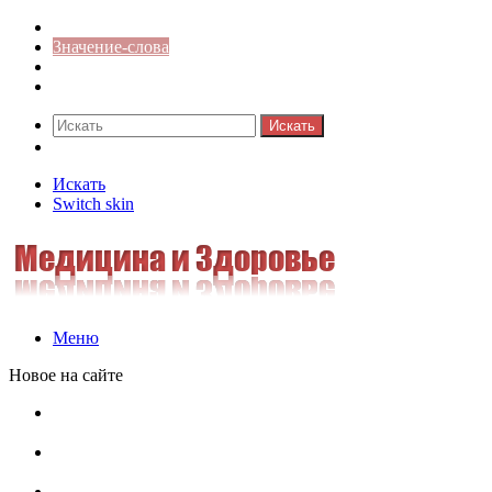
Синонимы к слову
Значение-слова
Библиотека
Ответы на кроссворды
Искать
Switch skin
Искать
Switch skin
Меню
Новое на сайте
Омонимы, паронимы и омографы в русском языке:
понятия, необычные примеры, как не путать
Паронимы в русском языке: понятие, классификация и
особенности употребления
Омонимы в русском языке: понятие, классификация и