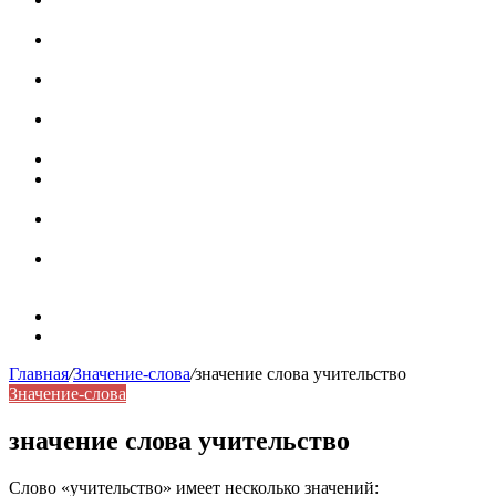
роль в коммуникации
Омограф: сущность, классификация и особенности
функционирования в русском языке
Паронимы в русском языке: природа, классификация и
роль в современной речи
Омонимы: природа языковой многозначности,
классификация и функции в русском языке
Что такое синоним: академическая расширенная статья
Синонимы, антонимы и омонимы: различия, функции и
роль в русском языке
Синонимы, антонимы и омонимы: как слова
взаимодействуют в русском языке
Синоним: использование различных слов в русском
языке
Карта сайта
Контакты
Главная
/
Значение-слова
/
значение слова учительство
Значение-слова
значение слова учительство
Слово «учительство» имеет несколько значений: