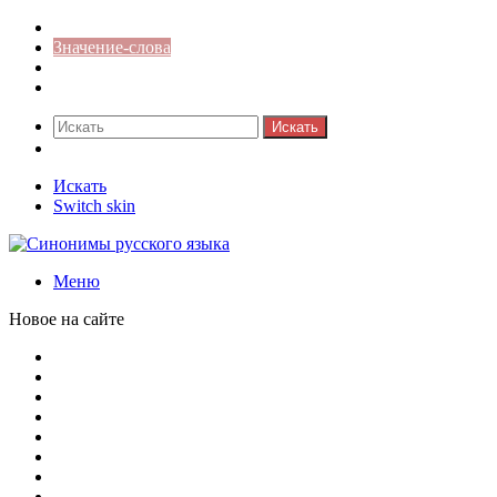
Синонимы к слову
Значение-слова
Библиотека
Ответы на кроссворды
Искать
Switch skin
Искать
Switch skin
Меню
Новое на сайте
Омонимы, паронимы и омографы в русском языке: поняти
Паронимы в русском языке: понятие, классификация и о
Омонимы в русском языке: понятие, классификация и ро
Омограф: сущность, классификация и особенности функц
Паронимы в русском языке: природа, классификация и ро
Омонимы: природа языковой многозначности, классифика
Что такое синоним: академическая расширенная статья
Синонимы, антонимы и омонимы: различия, функции и ро