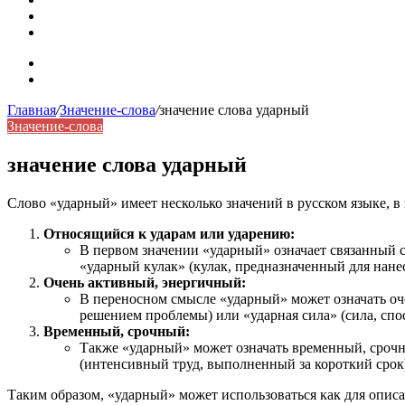
Синонимы, антонимы и омонимы: как слова взаимодейст
Синоним: использование различных слов в русском язык
Карта сайта
Контакты
Главная
/
Значение-слова
/
значение слова ударный
Значение-слова
значение слова ударный
Слово «ударный» имеет несколько значений в русском языке, в 
Относящийся к ударам или ударению:
В первом значении «ударный» означает связанный 
«ударный кулак» (кулак, предназначенный для нанес
Очень активный, энергичный:
В переносном смысле «ударный» может означать оч
решением проблемы) или «ударная сила» (сила, спос
Временный, срочный:
Также «ударный» может означать временный, сроч
(интенсивный труд, выполненный за короткий срок
Таким образом, «ударный» может использоваться как для описа