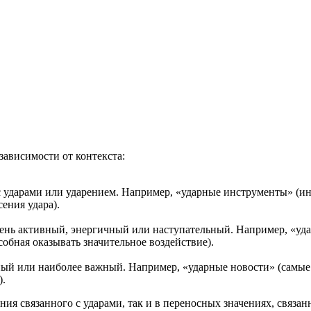
вуют в русском языке
е
зависимости от контекста:
с ударами или ударением. Например, «ударные инструменты» (ин
ения удара).
ень активный, энергичный или наступательный. Например, «удар
обная оказывать значительное воздействие).
ный или наиболее важный. Например, «ударные новости» (самые
).
ния связанного с ударами, так и в переносных значениях, связа