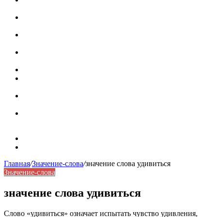
роль в коммуникации
Омограф: сущность, классификация и особенности
функционирования в русском языке
Паронимы в русском языке: природа, классификация и
роль в современной речи
Омонимы: природа языковой многозначности,
классификация и функции в русском языке
Что такое синоним: академическая расширенная статья
Синонимы, антонимы и омонимы: различия, функции и
роль в русском языке
Синонимы, антонимы и омонимы: как слова
взаимодействуют в русском языке
Синоним: использование различных слов в русском
языке
Карта сайта
Контакты
Главная
/
Значение-слова
/
значение слова удивиться
Значение-слова
значение слова удивиться
Слово «удивиться» означает испытать чувство удивления,