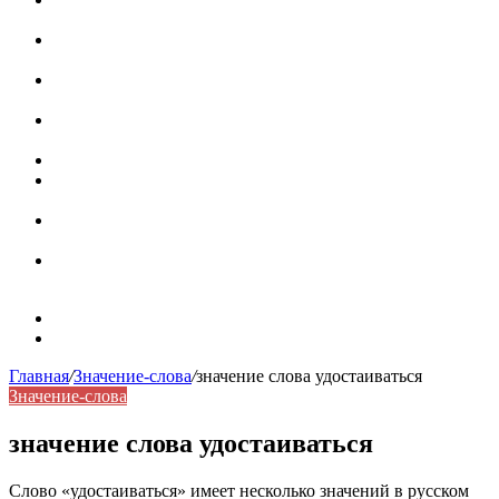
роль в коммуникации
Омограф: сущность, классификация и особенности
функционирования в русском языке
Паронимы в русском языке: природа, классификация и
роль в современной речи
Омонимы: природа языковой многозначности,
классификация и функции в русском языке
Что такое синоним: академическая расширенная статья
Синонимы, антонимы и омонимы: различия, функции и
роль в русском языке
Синонимы, антонимы и омонимы: как слова
взаимодействуют в русском языке
Синоним: использование различных слов в русском
языке
Карта сайта
Контакты
Главная
/
Значение-слова
/
значение слова удостаиваться
Значение-слова
значение слова удостаиваться
Слово «удостаиваться» имеет несколько значений в русском