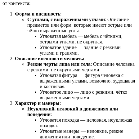
от контекста:
Форма и внешность
:
С углами, с выраженными углами
: Описание
предметов или форм, которые имеют острые или
чётко выраженные углы.
Угловатая мебель — мебель с чёткими,
острыми углами, не округлая.
Угловатое здание — здание с резкими
углами и гранями.
Описание внешности человека
:
Резкие черты лица или тела
: Описание человека
с резкими, не округлыми чертами.
Угловатая фигура — фигура человека с
выраженными углами, возможно, худощавая
и костлявая.
Угловатое лицо — лицо с резкими, чётко
выраженными чертами.
Характер и манеры
:
Неуклюжий, неловкий в движениях или
поведении
:
Угловатая походка — неловкая, неуклюжая
походка.
Угловатые манеры — неловкие, резкие
движения или поведение.