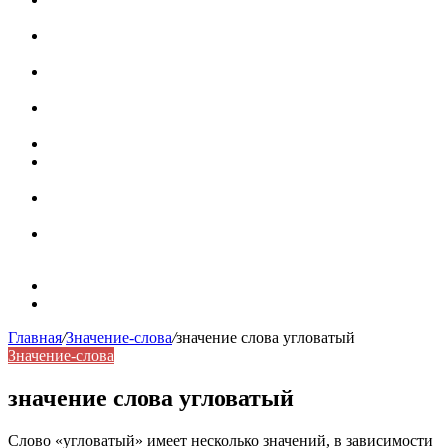
роль в коммуникации
Омограф: сущность, классификация и особенности
функционирования в русском языке
Паронимы в русском языке: природа, классификация и
роль в современной речи
Омонимы: природа языковой многозначности,
классификация и функции в русском языке
Что такое синоним: академическая расширенная статья
Синонимы, антонимы и омонимы: различия, функции и
роль в русском языке
Синонимы, антонимы и омонимы: как слова
взаимодействуют в русском языке
Синоним: использование различных слов в русском
языке
Карта сайта
Контакты
Главная
/
Значение-слова
/
значение слова угловатый
Значение-слова
значение слова угловатый
Слово «угловатый» имеет несколько значений, в зависимости