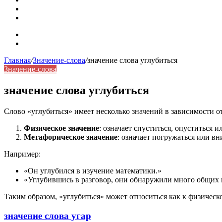
Синонимы, антонимы и омонимы: как слова взаимодейст
Синоним: использование различных слов в русском язык
Карта сайта
Контакты
Главная
/
Значение-слова
/
значение слова углубиться
Значение-слова
значение слова углубиться
Слово «углубиться» имеет несколько значений в зависимости от
Физическое значение
: означает спуститься, опуститься 
Метафорическое значение
: означает погружаться или вн
Например:
«Он углубился в изучение математики.»
«Углубившись в разговор, они обнаружили много общих 
Таким образом, «углубиться» может относиться как к физичес
значение слова угар