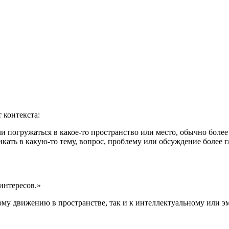
вуют в русском языке
е
 контекста:
или погружаться в какое-то пространство или место, обычно более
икать в какую-то тему, вопрос, проблему или обсуждение более г
интересов.»
кому движению в пространстве, так и к интеллектуальному или 