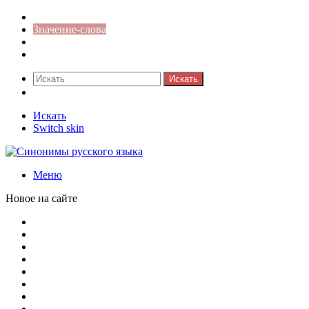
Синонимы к слову
Значение-слова
Библиотека
Ответы на кроссворды
Искать
Switch skin
Искать
Switch skin
Меню
Новое на сайте
Омонимы, паронимы и омографы в русском языке: поняти
Паронимы в русском языке: понятие, классификация и о
Омонимы в русском языке: понятие, классификация и ро
Омограф: сущность, классификация и особенности функц
Паронимы в русском языке: природа, классификация и ро
Омонимы: природа языковой многозначности, классифика
Что такое синоним: академическая расширенная статья
Синонимы, антонимы и омонимы: различия, функции и ро