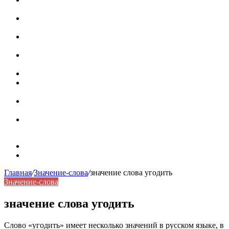
роль в коммуникации
Омограф: сущность, классификация и особенности
функционирования в русском языке
Паронимы в русском языке: природа, классификация и
роль в современной речи
Омонимы: природа языковой многозначности,
классификация и функции в русском языке
Что такое синоним: академическая расширенная статья
Синонимы, антонимы и омонимы: различия, функции и
роль в русском языке
Синонимы, антонимы и омонимы: как слова
взаимодействуют в русском языке
Синоним: использование различных слов в русском
языке
Карта сайта
Контакты
Главная
/
Значение-слова
/
значение слова угодить
Значение-слова
значение слова угодить
Слово «угодить» имеет несколько значений в русском языке, в