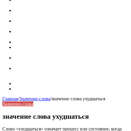
роль в коммуникации
Омограф: сущность, классификация и особенности
функционирования в русском языке
Паронимы в русском языке: природа, классификация и
роль в современной речи
Омонимы: природа языковой многозначности,
классификация и функции в русском языке
Что такое синоним: академическая расширенная статья
Синонимы, антонимы и омонимы: различия, функции и
роль в русском языке
Синонимы, антонимы и омонимы: как слова
взаимодействуют в русском языке
Синоним: использование различных слов в русском
языке
Карта сайта
Контакты
Главная
/
Значение-слова
/
значение слова ухудшаться
Значение-слова
значение слова ухудшаться
Слово «ухудшаться» означает процесс или состояние, когда