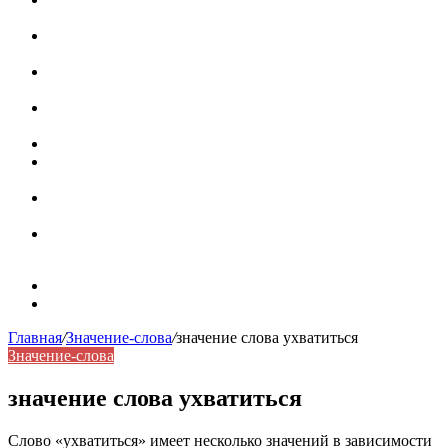
роль в коммуникации
Омограф: сущность, классификация и особенности
функционирования в русском языке
Паронимы в русском языке: природа, классификация и
роль в современной речи
Омонимы: природа языковой многозначности,
классификация и функции в русском языке
Что такое синоним: академическая расширенная статья
Синонимы, антонимы и омонимы: различия, функции и
роль в русском языке
Синонимы, антонимы и омонимы: как слова
взаимодействуют в русском языке
Синоним: использование различных слов в русском
языке
Карта сайта
Контакты
Главная
/
Значение-слова
/
значение слова ухватиться
Значение-слова
значение слова ухватиться
Слово «ухватиться» имеет несколько значений в зависимости