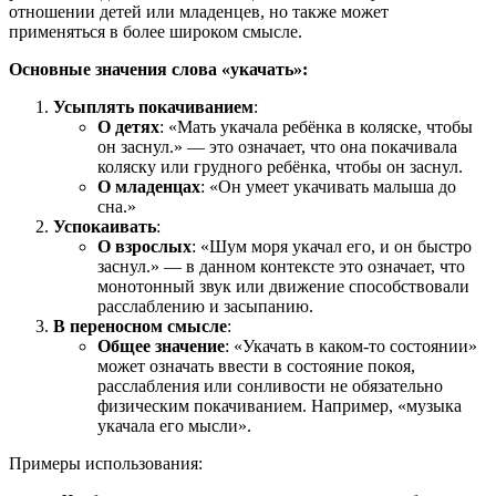
отношении детей или младенцев, но также может
применяться в более широком смысле.
Основные значения слова «укачать»:
Усыплять покачиванием
:
О детях
: «Мать укачала ребёнка в коляске, чтобы
он заснул.» — это означает, что она покачивала
коляску или грудного ребёнка, чтобы он заснул.
О младенцах
: «Он умеет укачивать малыша до
сна.»
Успокаивать
:
О взрослых
: «Шум моря укачал его, и он быстро
заснул.» — в данном контексте это означает, что
монотонный звук или движение способствовали
расслаблению и засыпанию.
В переносном смысле
:
Общее значение
: «Укачать в каком-то состоянии»
может означать ввести в состояние покоя,
расслабления или сонливости не обязательно
физическим покачиванием. Например, «музыка
укачала его мысли».
Примеры использования: