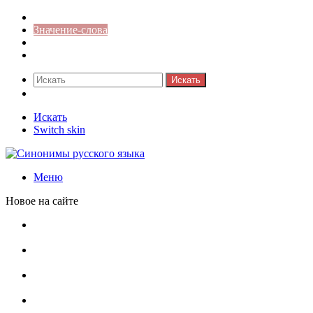
Синонимы к слову
Значение-слова
Библиотека
Ответы на кроссворды
Искать
Switch skin
Искать
Switch skin
Меню
Новое на сайте
Омонимы, паронимы и омографы в русском языке:
понятия, необычные примеры, как не путать
Паронимы в русском языке: понятие, классификация и
особенности употребления
Омонимы в русском языке: понятие, классификация и
роль в коммуникации
Омограф: сущность, классификация и особенности
функционирования в русском языке