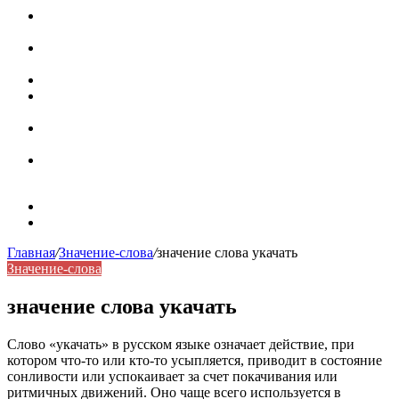
Паронимы в русском языке: природа, классификация и
роль в современной речи
Омонимы: природа языковой многозначности,
классификация и функции в русском языке
Что такое синоним: академическая расширенная статья
Синонимы, антонимы и омонимы: различия, функции и
роль в русском языке
Синонимы, антонимы и омонимы: как слова
взаимодействуют в русском языке
Синоним: использование различных слов в русском
языке
Карта сайта
Контакты
Главная
/
Значение-слова
/
значение слова укачать
Значение-слова
значение слова укачать
Слово «укачать» в русском языке означает действие, при
котором что-то или кто-то усыпляется, приводит в состояние
сонливости или успокаивает за счет покачивания или
ритмичных движений. Оно чаще всего используется в