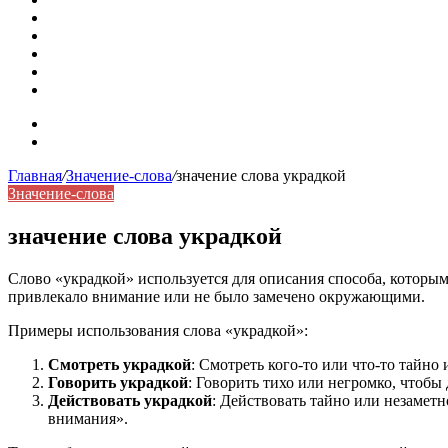
Омонимы: природа языковой многозначности, классифика
Что такое синоним: академическая расширенная статья
Синонимы, антонимы и омонимы: различия, функции и ро
Синонимы, антонимы и омонимы: как слова взаимодейст
Синоним: использование различных слов в русском язык
Карта сайта
Контакты
Главная
/
Значение-слова
/
значение слова украдкой
Значение-слова
значение слова украдкой
Слово «украдкой» используется для описания способа, которым 
привлекало внимание или не было замечено окружающими.
Примеры использования слова «украдкой»:
Смотреть украдкой
: Смотреть кого-то или что-то тайно
Говорить украдкой
: Говорить тихо или негромко, чтоб
Действовать украдкой
: Действовать тайно или незаметн
внимания».