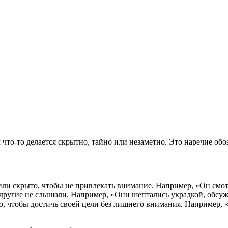
ция и функции в русском языке
ль в русском языке
вуют в русском языке
е
что-то делается скрытно, тайно или незаметно. Это наречие обо
 или скрыто, чтобы не привлекать внимание. Например, «Он смот
ы другие не слышали. Например, «Они шептались украдкой, обсу
о, чтобы достичь своей цели без лишнего внимания. Например, «