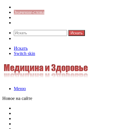
Синонимы к слову
Значение-слова
Библиотека
Ответы на кроссворды
Искать
Switch skin
Искать
Switch skin
Меню
Новое на сайте
Омонимы, паронимы и омографы в русском языке: поняти
Паронимы в русском языке: понятие, классификация и о
Омонимы в русском языке: понятие, классификация и ро
Омограф: сущность, классификация и особенности функц
Паронимы в русском языке: природа, классификация и ро