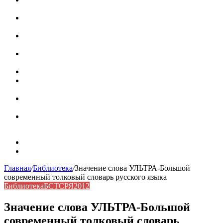
роль в коммуникации
Омограф: сущность, классификация и особенности
функционирования в русском языке
Паронимы в русском языке: природа, классификация и
роль в современной речи
Омонимы: природа языковой многозначности,
классификация и функции в русском языке
Что такое синоним: академическая расширенная статья
Синонимы, антонимы и омонимы: различия, функции и
роль в русском языке
Синонимы, антонимы и омонимы: как слова
взаимодействуют в русском языке
Синоним: использование различных слов в русском
языке
Карта сайта
Контакты
Главная
/
Библиотека
/
Значение слова УЛЬТРА-Большой
современный толковый словарь русского языка
Библиотека
БСТСРЯ2012
Значение слова УЛЬТРА-Большой
современный толковый словарь