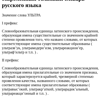
русского языка
Значение слова УЛЬТРА
I префикс
Словообразовательная единица латинского происхождения,
образующая имена существительные со значением крайней
степени проявления того, что названо словами, от которых
соответствующие имена существительные образованы (
ультразв’ук, ультрамодерн’изм, ультрареакцион’ер,
ультраф’ильтр и т.п. ) .
II префикс
Словообразовательная единица латинского происхождения,
образующая имена прилагательные со значением признака,
который характеризуется крайней, чрезмерной степенью
проявления качества, названного словами, от которых
соответствующие имена прилагательные образованы (
ультравыс’окий, ультракр’аткий, ультрарадик’альный,
ультрареакци’онный и т.п. ) .