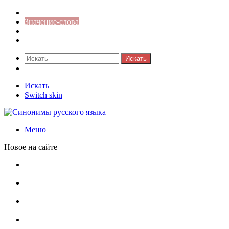
Синонимы к слову
Значение-слова
Библиотека
Ответы на кроссворды
Искать
Switch skin
Искать
Switch skin
Меню
Новое на сайте
Омонимы, паронимы и омографы в русском языке:
понятия, необычные примеры, как не путать
Паронимы в русском языке: понятие, классификация и
особенности употребления
Омонимы в русском языке: понятие, классификация и
роль в коммуникации
Омограф: сущность, классификация и особенности
функционирования в русском языке