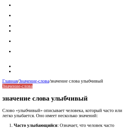
Паронимы в русском языке: природа, классификация и
роль в современной речи
Омонимы: природа языковой многозначности,
классификация и функции в русском языке
Что такое синоним: академическая расширенная статья
Синонимы, антонимы и омонимы: различия, функции и
роль в русском языке
Синонимы, антонимы и омонимы: как слова
взаимодействуют в русском языке
Синоним: использование различных слов в русском
языке
Карта сайта
Контакты
Главная
/
Значение-слова
/
значение слова улыбчивый
Значение-слова
значение слова улыбчивый
Слово «улыбчивый» описывает человека, который часто или
легко улыбается. Оно имеет несколько значений:
Часто улыбающийся
: Означает, что человек часто