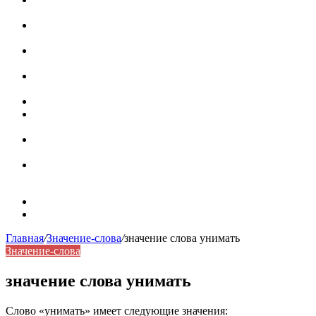
роль в коммуникации
Омограф: сущность, классификация и особенности
функционирования в русском языке
Паронимы в русском языке: природа, классификация и
роль в современной речи
Омонимы: природа языковой многозначности,
классификация и функции в русском языке
Что такое синоним: академическая расширенная статья
Синонимы, антонимы и омонимы: различия, функции и
роль в русском языке
Синонимы, антонимы и омонимы: как слова
взаимодействуют в русском языке
Синоним: использование различных слов в русском
языке
Карта сайта
Контакты
Главная
/
Значение-слова
/
значение слова унимать
Значение-слова
значение слова унимать
Слово «унимать» имеет следующие значения: