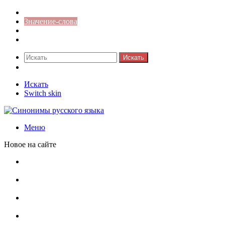
Синонимы к слову
Значение-слова
Библиотека
Ответы на кроссворды
Искать
Switch skin
Искать
Switch skin
Меню
Новое на сайте
Омонимы, паронимы и омографы в русском языке:
понятия, необычные примеры, как не путать
Паронимы в русском языке: понятие, классификация и
особенности употребления
Омонимы в русском языке: понятие, классификация и
роль в коммуникации
Омограф: сущность, классификация и особенности
функционирования в русском языке