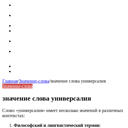
Паронимы в русском языке: природа, классификация и
роль в современной речи
Омонимы: природа языковой многозначности,
классификация и функции в русском языке
Что такое синоним: академическая расширенная статья
Синонимы, антонимы и омонимы: различия, функции и
роль в русском языке
Синонимы, антонимы и омонимы: как слова
взаимодействуют в русском языке
Синоним: использование различных слов в русском
языке
Карта сайта
Контакты
Главная
/
Значение-слова
/
значение слова универсалия
Значение-слова
значение слова универсалия
Слово «универсалия» имеет несколько значений в различных
контекстах:
Философский и лингвистический термин
: