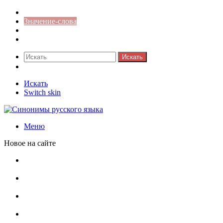
Синонимы к слову
Значение-слова
Библиотека
Ответы на кроссворды
Искать
Switch skin
Искать
Switch skin
Меню
Новое на сайте
Омонимы, паронимы и омографы в русском языке:
понятия, необычные примеры, как не путать
Паронимы в русском языке: понятие, классификация и
особенности употребления
Омонимы в русском языке: понятие, классификация и
роль в коммуникации
Омограф: сущность, классификация и особенности
функционирования в русском языке