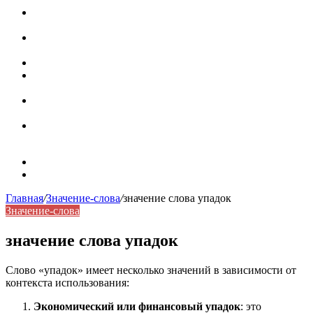
Паронимы в русском языке: природа, классификация и
роль в современной речи
Омонимы: природа языковой многозначности,
классификация и функции в русском языке
Что такое синоним: академическая расширенная статья
Синонимы, антонимы и омонимы: различия, функции и
роль в русском языке
Синонимы, антонимы и омонимы: как слова
взаимодействуют в русском языке
Синоним: использование различных слов в русском
языке
Карта сайта
Контакты
Главная
/
Значение-слова
/
значение слова упадок
Значение-слова
значение слова упадок
Слово «упадок» имеет несколько значений в зависимости от
контекста использования:
Экономический или финансовый упадок
: это