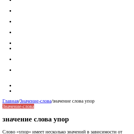
роль в коммуникации
Омограф: сущность, классификация и особенности
функционирования в русском языке
Паронимы в русском языке: природа, классификация и
роль в современной речи
Омонимы: природа языковой многозначности,
классификация и функции в русском языке
Что такое синоним: академическая расширенная статья
Синонимы, антонимы и омонимы: различия, функции и
роль в русском языке
Синонимы, антонимы и омонимы: как слова
взаимодействуют в русском языке
Синоним: использование различных слов в русском
языке
Карта сайта
Контакты
Главная
/
Значение-слова
/
значение слова упор
Значение-слова
значение слова упор
Слово «упор» имеет несколько значений в зависимости от