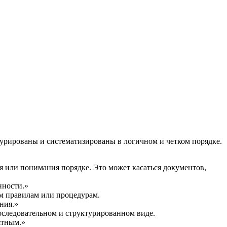
турированы и систематизированы в логичном и четком порядке.
ия или понимания порядке. Это может касаться документов,
нности.»
ым правилам или процедурам.
ния.»
последовательном и структурированном виде.
ятным.»