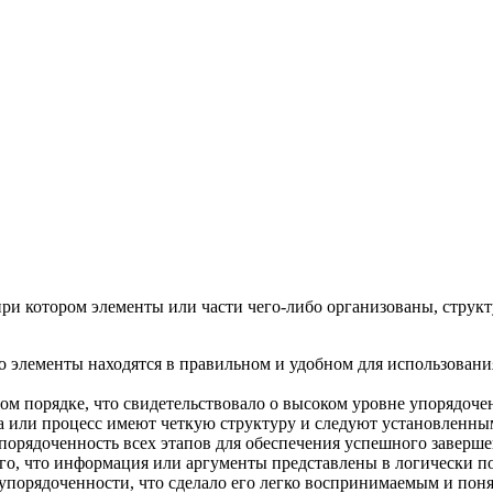
ция и функции в русском языке
ль в русском языке
вуют в русском языке
е
при котором элементы или части чего-либо организованы, струк
то элементы находятся в правильном и удобном для использован
ом порядке, что свидетельствовало о высоком уровне упорядоче
ма или процесс имеют четкую структуру и следуют установленн
порядоченность всех этапов для обеспечения успешного заверше
того, что информация или аргументы представлены в логически 
упорядоченности, что сделало его легко воспринимаемым и пон