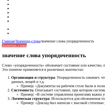
Омонимы: природа языковой многозначности, классифика
Что такое синоним: академическая расширенная статья
Синонимы, антонимы и омонимы: различия, функции и ро
Синонимы, антонимы и омонимы: как слова взаимодейст
Синоним: использование различных слов в русском язык
Карта сайта
Контакты
Главная
/
Значение-слова
/
значение слова упорядоченность
Значение-слова
значение слова упорядоченность
Слово «упорядоченность» обозначает состояние или качество, 
Это понятие применяется в различных контекстах:
Организация и структура
: Упорядоченность означает, ч
данных, вещей и т.д.
Пример: «Документы на рабочем столе были в полн
Системность
: Описывает состояние, при котором систе
Пример: «В системе управления проектами важна у
Логическая структура
: Используется для обозначения 
Пример: «Доклад был написан с высокой степенью 