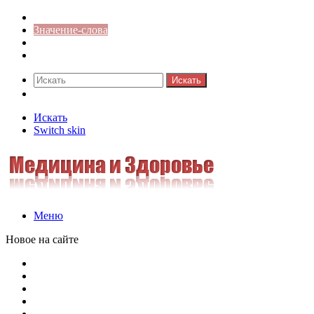
Синонимы к слову
Значение-слова
Библиотека
Ответы на кроссворды
Искать
Switch skin
Искать
Switch skin
Меню
Новое на сайте
Омонимы, паронимы и омографы в русском языке: поняти
Паронимы в русском языке: понятие, классификация и о
Омонимы в русском языке: понятие, классификация и ро
Омограф: сущность, классификация и особенности функц
Паронимы в русском языке: природа, классификация и ро