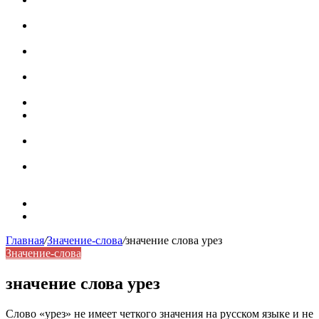
роль в коммуникации
Омограф: сущность, классификация и особенности
функционирования в русском языке
Паронимы в русском языке: природа, классификация и
роль в современной речи
Омонимы: природа языковой многозначности,
классификация и функции в русском языке
Что такое синоним: академическая расширенная статья
Синонимы, антонимы и омонимы: различия, функции и
роль в русском языке
Синонимы, антонимы и омонимы: как слова
взаимодействуют в русском языке
Синоним: использование различных слов в русском
языке
Карта сайта
Контакты
Главная
/
Значение-слова
/
значение слова урез
Значение-слова
значение слова урез
Слово «урез» не имеет четкого значения на русском языке и не