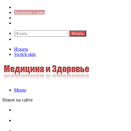
Синонимы к слову
Значение-слова
Библиотека
Ответы на кроссворды
Искать
Switch skin
Искать
Switch skin
Меню
Новое на сайте
Омонимы, паронимы и омографы в русском языке:
понятия, необычные примеры, как не путать
Паронимы в русском языке: понятие, классификация и
особенности употребления
Омонимы в русском языке: понятие, классификация и