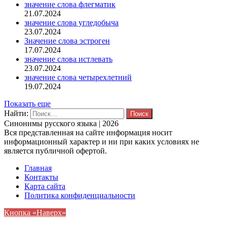
значение слова флегматик
21.07.2024
значение слова угледобыча
23.07.2024
Значение слова эстроген
17.07.2024
значение слова истлевать
23.07.2024
значение слова четырехлетний
19.07.2024
Показать еще
Найти:
Синонимы русского языка | 2026
Вся представленная на сайте информация носит
информационный характер и ни при каких условиях не
является публичной офертой.
Главная
Контакты
Карта сайта
Политика конфиденциальности
Кнопка «Наверх»