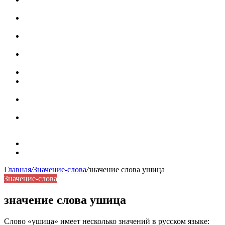
роль в коммуникации
Омограф: сущность, классификация и особенности
функционирования в русском языке
Паронимы в русском языке: природа, классификация и
роль в современной речи
Омонимы: природа языковой многозначности,
классификация и функции в русском языке
Что такое синоним: академическая расширенная статья
Синонимы, антонимы и омонимы: различия, функции и
роль в русском языке
Синонимы, антонимы и омонимы: как слова
взаимодействуют в русском языке
Синоним: использование различных слов в русском
языке
Карта сайта
Контакты
Главная
/
Значение-слова
/
значение слова ушица
Значение-слова
значение слова ушица
Слово «ушица» имеет несколько значений в русском языке: