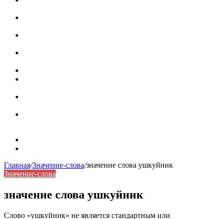
роль в коммуникации
Омограф: сущность, классификация и особенности
функционирования в русском языке
Паронимы в русском языке: природа, классификация и
роль в современной речи
Омонимы: природа языковой многозначности,
классификация и функции в русском языке
Что такое синоним: академическая расширенная статья
Синонимы, антонимы и омонимы: различия, функции и
роль в русском языке
Синонимы, антонимы и омонимы: как слова
взаимодействуют в русском языке
Синоним: использование различных слов в русском
языке
Карта сайта
Контакты
Главная
/
Значение-слова
/
значение слова ушкуйник
Значение-слова
значение слова ушкуйник
Слово «ушкуйник» не является стандартным или