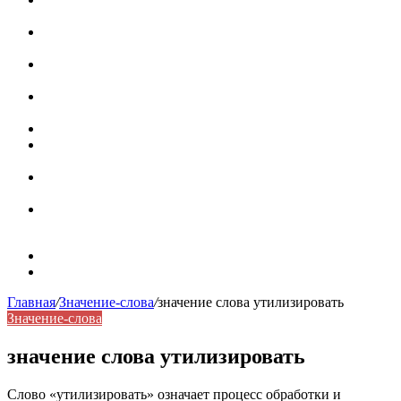
роль в коммуникации
Омограф: сущность, классификация и особенности
функционирования в русском языке
Паронимы в русском языке: природа, классификация и
роль в современной речи
Омонимы: природа языковой многозначности,
классификация и функции в русском языке
Что такое синоним: академическая расширенная статья
Синонимы, антонимы и омонимы: различия, функции и
роль в русском языке
Синонимы, антонимы и омонимы: как слова
взаимодействуют в русском языке
Синоним: использование различных слов в русском
языке
Карта сайта
Контакты
Главная
/
Значение-слова
/
значение слова утилизировать
Значение-слова
значение слова утилизировать
Слово «утилизировать» означает процесс обработки и