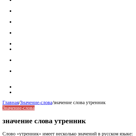
роль в коммуникации
Омограф: сущность, классификация и особенности
функционирования в русском языке
Паронимы в русском языке: природа, классификация и
роль в современной речи
Омонимы: природа языковой многозначности,
классификация и функции в русском языке
Что такое синоним: академическая расширенная статья
Синонимы, антонимы и омонимы: различия, функции и
роль в русском языке
Синонимы, антонимы и омонимы: как слова
взаимодействуют в русском языке
Синоним: использование различных слов в русском
языке
Карта сайта
Контакты
Главная
/
Значение-слова
/
значение слова утренник
Значение-слова
значение слова утренник
Слово «утренник» имеет несколько значений в русском языке: