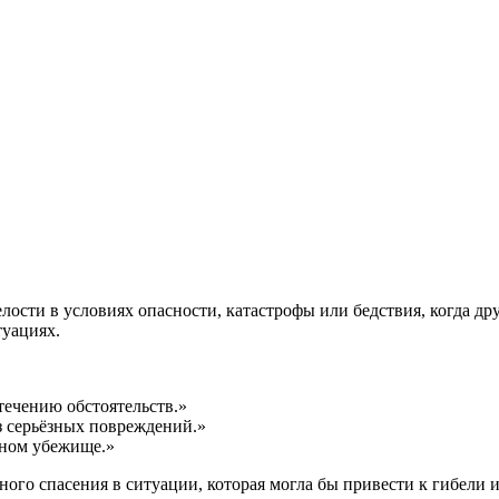
ция и функции в русском языке
ль в русском языке
вуют в русском языке
е
лости в условиях опасности, катастрофы или бедствия, когда др
туациях.
течению обстоятельств.»
з серьёзных повреждений.»
мном убежище.»
ого спасения в ситуации, которая могла бы привести к гибели 