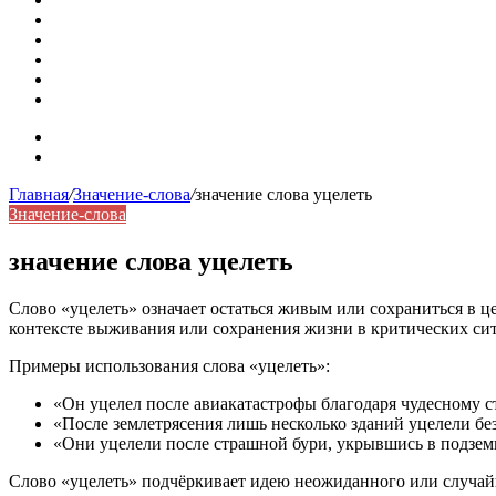
Омонимы: природа языковой многозначности, классифика
Что такое синоним: академическая расширенная статья
Синонимы, антонимы и омонимы: различия, функции и ро
Синонимы, антонимы и омонимы: как слова взаимодейст
Синоним: использование различных слов в русском язык
Карта сайта
Контакты
Главная
/
Значение-слова
/
значение слова уцелеть
Значение-слова
значение слова уцелеть
Слово «уцелеть» означает остаться живым или сохраниться в це
контексте выживания или сохранения жизни в критических си
Примеры использования слова «уцелеть»:
«Он уцелел после авиакатастрофы благодаря чудесному с
«После землетрясения лишь несколько зданий уцелели бе
«Они уцелели после страшной бури, укрывшись в подзе
Слово «уцелеть» подчёркивает идею неожиданного или случайн