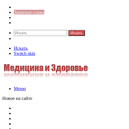
Синонимы к слову
Значение-слова
Библиотека
Ответы на кроссворды
Искать
Switch skin
Искать
Switch skin
Меню
Новое на сайте
Омонимы, паронимы и омографы в русском языке: поняти
Паронимы в русском языке: понятие, классификация и о
Омонимы в русском языке: понятие, классификация и ро
Омограф: сущность, классификация и особенности функц
Паронимы в русском языке: природа, классификация и ро