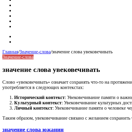
Омонимы: природа языковой многозначности, классифика
Что такое синоним: академическая расширенная статья
Синонимы, антонимы и омонимы: различия, функции и ро
Синонимы, антонимы и омонимы: как слова взаимодейст
Синоним: использование различных слов в русском язык
Карта сайта
Контакты
Главная
/
Значение-слова
/
значение слова увековечивать
Значение-слова
значение слова увековечивать
Слово «увековечивать» означает сохранять что-то на протяжен
употребляется в следующих контекстах:
Исторический контекст
: Увековечивание памяти о важн
Культурный контекст
: Увековечивание культурных дост
Личный контекст
: Увековечивание памяти о человеке ч
Таким образом, увековечивание связано с желанием сохранить 
значение слова южанин