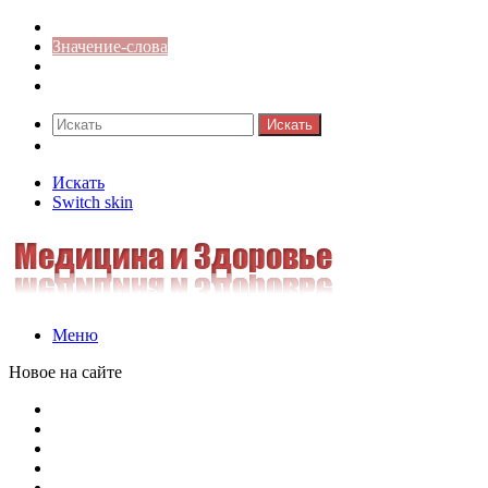
Синонимы к слову
Значение-слова
Библиотека
Ответы на кроссворды
Искать
Switch skin
Искать
Switch skin
Меню
Новое на сайте
Омонимы, паронимы и омографы в русском языке: поняти
Паронимы в русском языке: понятие, классификация и о
Омонимы в русском языке: понятие, классификация и ро
Омограф: сущность, классификация и особенности функц
Паронимы в русском языке: природа, классификация и ро