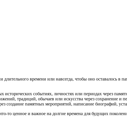
ция и функции в русском языке
ль в русском языке
вуют в русском языке
е
ии длительного времени или навсегда, чтобы оно оставалось в п
ых исторических событиях, личностях или периодах через памятн
ижений, традиций, обычаев или искусства через сохранение и пе
ерез создание памятных мероприятий, написание биографий, уст
что-то ценное и важное на долгие времена для будущих поколен