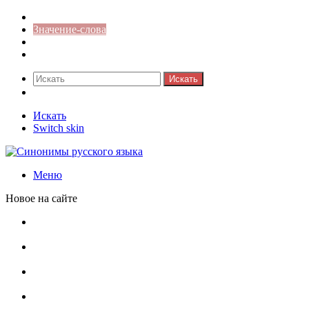
Синонимы к слову
Значение-слова
Библиотека
Ответы на кроссворды
Искать
Switch skin
Искать
Switch skin
Меню
Новое на сайте
Омонимы, паронимы и омографы в русском языке:
понятия, необычные примеры, как не путать
Паронимы в русском языке: понятие, классификация и
особенности употребления
Омонимы в русском языке: понятие, классификация и
роль в коммуникации
Омограф: сущность, классификация и особенности
функционирования в русском языке