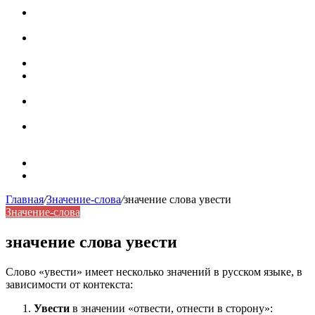
Паронимы в русском языке: природа, классификация и
роль в современной речи
Омонимы: природа языковой многозначности,
классификация и функции в русском языке
Что такое синоним: академическая расширенная статья
Синонимы, антонимы и омонимы: различия, функции и
роль в русском языке
Синонимы, антонимы и омонимы: как слова
взаимодействуют в русском языке
Синоним: использование различных слов в русском
языке
Карта сайта
Контакты
Главная
/
Значение-слова
/
значение слова увести
Значение-слова
значение слова увести
Слово «увести» имеет несколько значений в русском языке, в
зависимости от контекста:
Увести
в значении «отвести, отнести в сторону»: