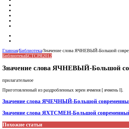
Омонимы: природа языковой многозначности, классифика
Что такое синоним: академическая расширенная статья
Синонимы, антонимы и омонимы: различия, функции и ро
Синонимы, антонимы и омонимы: как слова взаимодейст
Синоним: использование различных слов в русском язык
Карта сайта
Контакты
Главная
/
Библиотека
/
Значение слова ЯЧНЕВЫЙ-Большой соврем
Библиотека
БСТСРЯ2012
Значение слова ЯЧНЕВЫЙ-Большой сов
прилагательное
Приготовленный из раздробленных зерен ячменя [ ячмень I].
Значение слова ЯЧЕЧНЫЙ-Большой современный 
Значение слова ЯХТСМЕН-Большой современный 
Похожие статьи