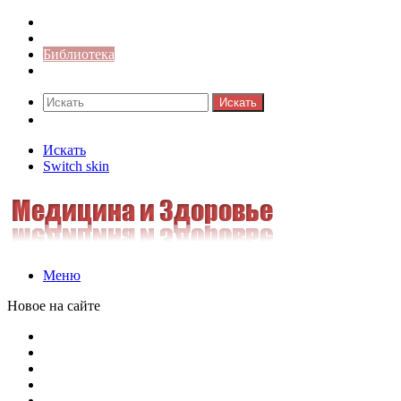
Синонимы к слову
Значение-слова
Библиотека
Ответы на кроссворды
Искать
Switch skin
Искать
Switch skin
Меню
Новое на сайте
Омонимы, паронимы и омографы в русском языке: поняти
Паронимы в русском языке: понятие, классификация и о
Омонимы в русском языке: понятие, классификация и ро
Омограф: сущность, классификация и особенности функц
Паронимы в русском языке: природа, классификация и ро