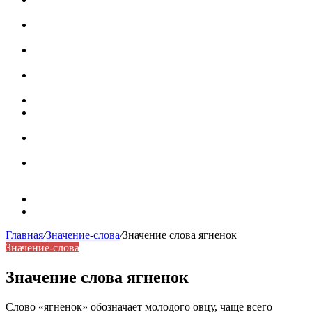
роль в коммуникации
Омограф: сущность, классификация и особенности
функционирования в русском языке
Паронимы в русском языке: природа, классификация и
роль в современной речи
Омонимы: природа языковой многозначности,
классификация и функции в русском языке
Что такое синоним: академическая расширенная статья
Синонимы, антонимы и омонимы: различия, функции и
роль в русском языке
Синонимы, антонимы и омонимы: как слова
взаимодействуют в русском языке
Синоним: использование различных слов в русском
языке
Карта сайта
Контакты
Главная
/
Значение-слова
/
Значение слова ягненок
Значение-слова
Значение слова ягненок
Слово «ягненок» обозначает молодого овцу, чаще всего