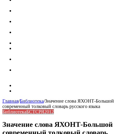
роль в коммуникации
Омограф: сущность, классификация и особенности
функционирования в русском языке
Паронимы в русском языке: природа, классификация и
роль в современной речи
Омонимы: природа языковой многозначности,
классификация и функции в русском языке
Что такое синоним: академическая расширенная статья
Синонимы, антонимы и омонимы: различия, функции и
роль в русском языке
Синонимы, антонимы и омонимы: как слова
взаимодействуют в русском языке
Синоним: использование различных слов в русском
языке
Карта сайта
Контакты
Главная
/
Библиотека
/
Значение слова ЯХОНТ-Большой
современный толковый словарь русского языка
Библиотека
БСТСРЯ2012
Значение слова ЯХОНТ-Большой
современный толковый словарь