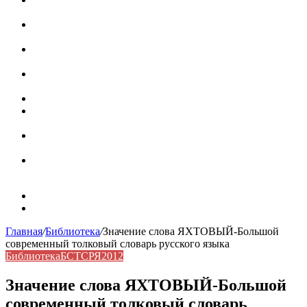
роль в коммуникации
Омограф: сущность, классификация и особенности
функционирования в русском языке
Паронимы в русском языке: природа, классификация и
роль в современной речи
Омонимы: природа языковой многозначности,
классификация и функции в русском языке
Что такое синоним: академическая расширенная статья
Синонимы, антонимы и омонимы: различия, функции и
роль в русском языке
Синонимы, антонимы и омонимы: как слова
взаимодействуют в русском языке
Синоним: использование различных слов в русском
языке
Карта сайта
Контакты
Главная
/
Библиотека
/
Значение слова ЯХТОВЫЙ-Большой
современный толковый словарь русского языка
Библиотека
БСТСРЯ2012
Значение слова ЯХТОВЫЙ-Большой
современный толковый словарь