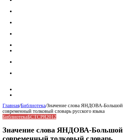
роль в коммуникации
Омограф: сущность, классификация и особенности
функционирования в русском языке
Паронимы в русском языке: природа, классификация и
роль в современной речи
Омонимы: природа языковой многозначности,
классификация и функции в русском языке
Что такое синоним: академическая расширенная статья
Синонимы, антонимы и омонимы: различия, функции и
роль в русском языке
Синонимы, антонимы и омонимы: как слова
взаимодействуют в русском языке
Синоним: использование различных слов в русском
языке
Карта сайта
Контакты
Главная
/
Библиотека
/
Значение слова ЯНДОВА-Большой
современный толковый словарь русского языка
Библиотека
БСТСРЯ2012
Значение слова ЯНДОВА-Большой
современный толковый словарь