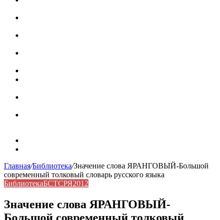
роль в коммуникации
Омограф: сущность, классификация и особенности
функционирования в русском языке
Паронимы в русском языке: природа, классификация и
роль в современной речи
Омонимы: природа языковой многозначности,
классификация и функции в русском языке
Что такое синоним: академическая расширенная статья
Синонимы, антонимы и омонимы: различия, функции и
роль в русском языке
Синонимы, антонимы и омонимы: как слова
взаимодействуют в русском языке
Синоним: использование различных слов в русском
языке
Карта сайта
Контакты
Главная
/
Библиотека
/
Значение слова ЯРАНГОВЫЙ-Большой
современный толковый словарь русского языка
Библиотека
БСТСРЯ2012
Значение слова ЯРАНГОВЫЙ-
Большой современный толковый