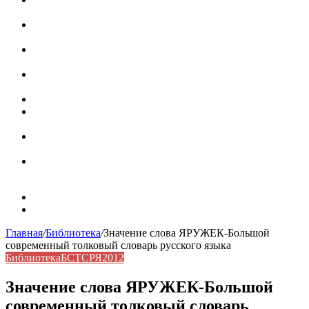
роль в коммуникации
Омограф: сущность, классификация и особенности
функционирования в русском языке
Паронимы в русском языке: природа, классификация и
роль в современной речи
Омонимы: природа языковой многозначности,
классификация и функции в русском языке
Что такое синоним: академическая расширенная статья
Синонимы, антонимы и омонимы: различия, функции и
роль в русском языке
Синонимы, антонимы и омонимы: как слова
взаимодействуют в русском языке
Синоним: использование различных слов в русском
языке
Карта сайта
Контакты
Главная
/
Библиотека
/
Значение слова ЯРУЖЕК-Большой
современный толковый словарь русского языка
Библиотека
БСТСРЯ2012
Значение слова ЯРУЖЕК-Большой
современный толковый словарь