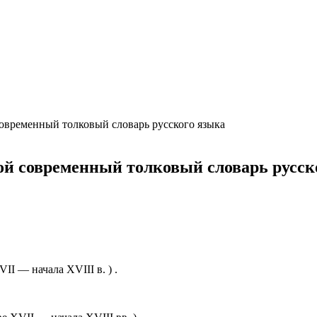
ция и функции в русском языке
ль в русском языке
вуют в русском языке
е
ременный толковый словарь русского языка
современный толковый словарь русск
I — начала XVIII в. ) .