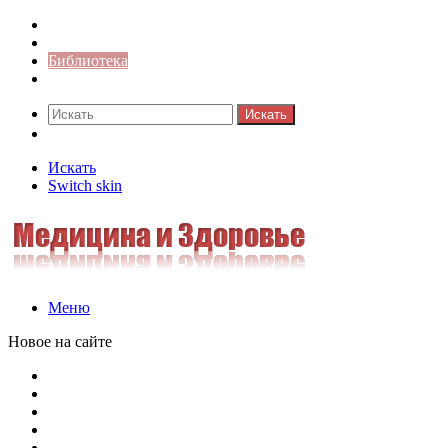
Синонимы к слову
Значение-слова
Библиотека
Ответы на кроссворды
Искать
Switch skin
Искать
Switch skin
Меню
Новое на сайте
Омонимы, паронимы и омографы в русском языке: поняти
Паронимы в русском языке: понятие, классификация и о
Омонимы в русском языке: понятие, классификация и ро
Омограф: сущность, классификация и особенности функц
Паронимы в русском языке: природа, классификация и ро