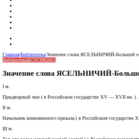
Омонимы: природа языковой многозначности, классифика
Что такое синоним: академическая расширенная статья
Синонимы, антонимы и омонимы: различия, функции и ро
Синонимы, антонимы и омонимы: как слова взаимодейст
Синоним: использование различных слов в русском язык
Карта сайта
Контакты
Главная
/
Библиотека
/
Значение слова ЯСЕЛЬНИЧИЙ-Большой сов
Библиотека
БСТСРЯ2012
Значение слова ЯСЕЛЬНИЧИЙ-Большой 
I м.
Придворный чин ( в Российском государстве XV — XVII вв. ) .
II м.
Начальник конюшенного приказа ( в Российском государстве XVI
III м.