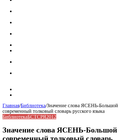
роль в коммуникации
Омограф: сущность, классификация и особенности
функционирования в русском языке
Паронимы в русском языке: природа, классификация и
роль в современной речи
Омонимы: природа языковой многозначности,
классификация и функции в русском языке
Что такое синоним: академическая расширенная статья
Синонимы, антонимы и омонимы: различия, функции и
роль в русском языке
Синонимы, антонимы и омонимы: как слова
взаимодействуют в русском языке
Синоним: использование различных слов в русском
языке
Карта сайта
Контакты
Главная
/
Библиотека
/
Значение слова ЯСЕНЬ-Большой
современный толковый словарь русского языка
Библиотека
БСТСРЯ2012
Значение слова ЯСЕНЬ-Большой
современный толковый словарь