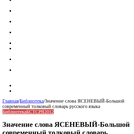
роль в коммуникации
Омограф: сущность, классификация и особенности
функционирования в русском языке
Паронимы в русском языке: природа, классификация и
роль в современной речи
Омонимы: природа языковой многозначности,
классификация и функции в русском языке
Что такое синоним: академическая расширенная статья
Синонимы, антонимы и омонимы: различия, функции и
роль в русском языке
Синонимы, антонимы и омонимы: как слова
взаимодействуют в русском языке
Синоним: использование различных слов в русском
языке
Карта сайта
Контакты
Главная
/
Библиотека
/
Значение слова ЯСЕНЕВЫЙ-Большой
современный толковый словарь русского языка
Библиотека
БСТСРЯ2012
Значение слова ЯСЕНЕВЫЙ-Большой
современный толковый словарь