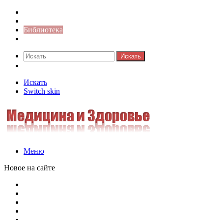
Синонимы к слову
Значение-слова
Библиотека
Ответы на кроссворды
Искать
Switch skin
Искать
Switch skin
Меню
Новое на сайте
Омонимы, паронимы и омографы в русском языке: поняти
Паронимы в русском языке: понятие, классификация и о
Омонимы в русском языке: понятие, классификация и ро
Омограф: сущность, классификация и особенности функц
Паронимы в русском языке: природа, классификация и ро