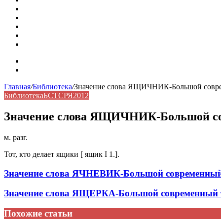
Омонимы: природа языковой многозначности, классифика
Что такое синоним: академическая расширенная статья
Синонимы, антонимы и омонимы: различия, функции и ро
Синонимы, антонимы и омонимы: как слова взаимодейст
Синоним: использование различных слов в русском язык
Карта сайта
Контакты
Главная
/
Библиотека
/
Значение слова ЯЩИЧНИК-Большой соврем
Библиотека
БСТСРЯ2012
Значение слова ЯЩИЧНИК-Большой сов
м. разг.
Тот, кто делает ящики [ ящик I 1.].
Значение слова ЯЧНЕВИК-Большой современный 
Значение слова ЯЩЕРКА-Большой современный т
Похожие статьи