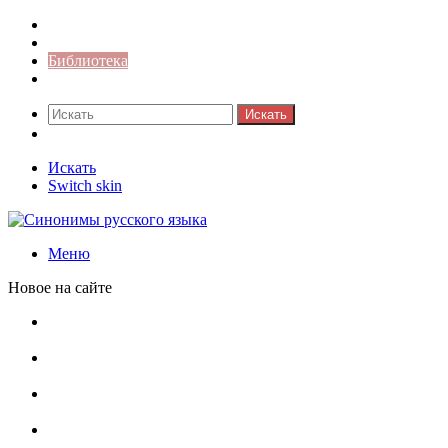
Синонимы к слову
Значение-слова
Библиотека
Ответы на кроссворды
Искать
Switch skin
Искать
Switch skin
Меню
Новое на сайте
Омонимы, паронимы и омографы в русском языке:
понятия, необычные примеры, как не путать
Паронимы в русском языке: понятие, классификация и
особенности употребления
Омонимы в русском языке: понятие, классификация и
роль в коммуникации
Омограф: сущность, классификация и особенности
функционирования в русском языке