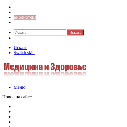
Синонимы к слову
Значение-слова
Библиотека
Ответы на кроссворды
Искать
Switch skin
Искать
Switch skin
Меню
Новое на сайте
Омонимы, паронимы и омографы в русском языке: поняти
Паронимы в русском языке: понятие, классификация и о
Омонимы в русском языке: понятие, классификация и ро
Омограф: сущность, классификация и особенности функц
Паронимы в русском языке: природа, классификация и ро