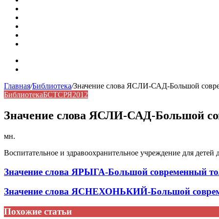
Омонимы: природа языковой многозначности, классифика
Что такое синоним: академическая расширенная статья
Синонимы, антонимы и омонимы: различия, функции и ро
Синонимы, антонимы и омонимы: как слова взаимодейст
Синоним: использование различных слов в русском язык
Карта сайта
Контакты
Главная
/
Библиотека
/
Значение слова ЯСЛИ-САД-Большой совре
Библиотека
БСТСРЯ2012
Значение слова ЯСЛИ-САД-Большой со
мн.
Воспитательное и здравоохранительное учреждение для детей д
Значение слова ЯРЫГА-Большой современный то
Значение слова ЯСНЕХОНЬКИЙ-Большой совреме
Похожие статьи