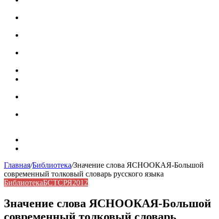
роль в коммуникации
Омограф: сущность, классификация и особенности
функционирования в русском языке
Паронимы в русском языке: природа, классификация и
роль в современной речи
Омонимы: природа языковой многозначности,
классификация и функции в русском языке
Что такое синоним: академическая расширенная статья
Синонимы, антонимы и омонимы: различия, функции и
роль в русском языке
Синонимы, антонимы и омонимы: как слова
взаимодействуют в русском языке
Синоним: использование различных слов в русском
языке
Карта сайта
Контакты
Главная
/
Библиотека
/
Значение слова ЯСНООКАЯ-Большой
современный толковый словарь русского языка
Библиотека
БСТСРЯ2012
Значение слова ЯСНООКАЯ-Большой
современный толковый словарь