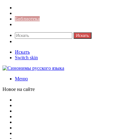
Синонимы к слову
Значение-слова
Библиотека
Ответы на кроссворды
Искать
Switch skin
Искать
Switch skin
Меню
Новое на сайте
Омонимы, паронимы и омографы в русском языке: поняти
Паронимы в русском языке: понятие, классификация и о
Омонимы в русском языке: понятие, классификация и ро
Омограф: сущность, классификация и особенности функц
Паронимы в русском языке: природа, классификация и ро
Омонимы: природа языковой многозначности, классифика
Что такое синоним: академическая расширенная статья
Синонимы, антонимы и омонимы: различия, функции и ро