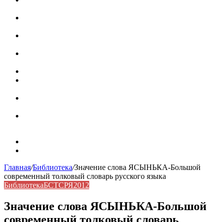
роль в коммуникации
Омограф: сущность, классификация и особенности
функционирования в русском языке
Паронимы в русском языке: природа, классификация и
роль в современной речи
Омонимы: природа языковой многозначности,
классификация и функции в русском языке
Что такое синоним: академическая расширенная статья
Синонимы, антонимы и омонимы: различия, функции и
роль в русском языке
Синонимы, антонимы и омонимы: как слова
взаимодействуют в русском языке
Синоним: использование различных слов в русском
языке
Карта сайта
Контакты
Главная
/
Библиотека
/
Значение слова ЯСЫНЬКА-Большой
современный толковый словарь русского языка
Библиотека
БСТСРЯ2012
Значение слова ЯСЫНЬКА-Большой
современный толковый словарь