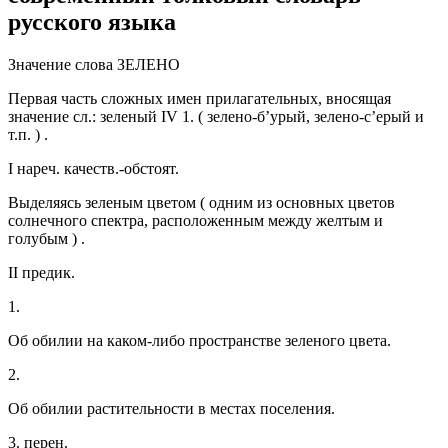
русского языка
Значение слова ЗЕЛЕНО
Первая часть сложных имен прилагательных, вносящая
значение сл.: зеленый IV 1. ( зелено-б’урый, зелено-с’ерый и
т.п. ) .
I нареч. качеств.-обстоят.
Выделяясь зеленым цветом ( одним из основных цветов
солнечного спектра, расположенным между желтым и
голубым ) .
II предик.
1.
Об обилии на каком-либо пространстве зеленого цвета.
2.
Об обилии растительности в местах поселения.
3. перен.