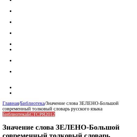
роль в коммуникации
Омограф: сущность, классификация и особенности
функционирования в русском языке
Паронимы в русском языке: природа, классификация и
роль в современной речи
Омонимы: природа языковой многозначности,
классификация и функции в русском языке
Что такое синоним: академическая расширенная статья
Синонимы, антонимы и омонимы: различия, функции и
роль в русском языке
Синонимы, антонимы и омонимы: как слова
взаимодействуют в русском языке
Синоним: использование различных слов в русском
языке
Карта сайта
Контакты
Главная
/
Библиотека
/
Значение слова ЗЕЛЕНО-Большой
современный толковый словарь русского языка
Библиотека
БСТСРЯ2012
Значение слова ЗЕЛЕНО-Большой
современный толковый словарь