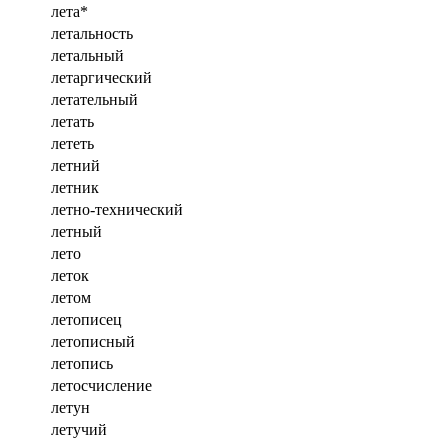
лета*
летальность
летальный
летаргический
летательный
летать
лететь
летний
летник
летно-технический
летный
лето
леток
летом
летописец
летописный
летопись
летосчисление
летун
летучий