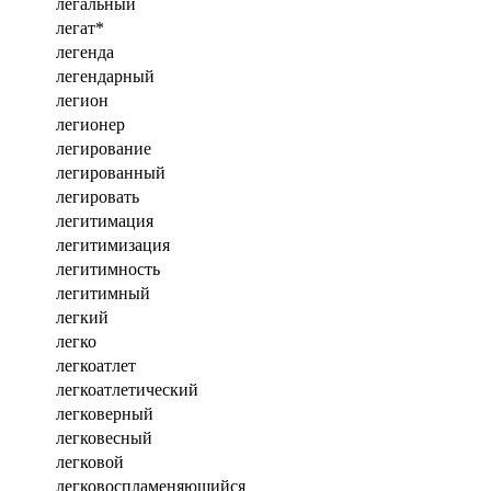
легальный
легат*
легенда
легендарный
легион
легионер
легирование
легированный
легировать
легитимация
легитимизация
легитимность
легитимный
легкий
легко
легкоатлет
легкоатлетический
легковерный
легковесный
легковой
легковоспламеняющийся