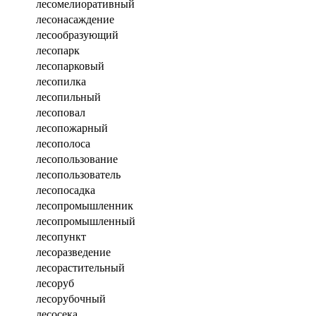
лесомелиоративный
лесонасаждение
лесообразующий
лесопарк
лесопарковый
лесопилка
лесопильный
лесоповал
лесопожарный
лесополоса
лесопользование
лесопользователь
лесопосадка
лесопромышленник
лесопромышленный
лесопункт
лесоразведение
лесорастительный
лесоруб
лесорубочный
лесосека