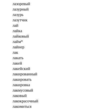
лазоревый
лазурный
лазурь
лазутчик
лай
лайка
лайковый
лайм*
лайнер
лак
лакать
лакей
лакейский
лакированный
лакировать
лакировка
лакмусовый
лаковый
лакокрасочный
лакомиться