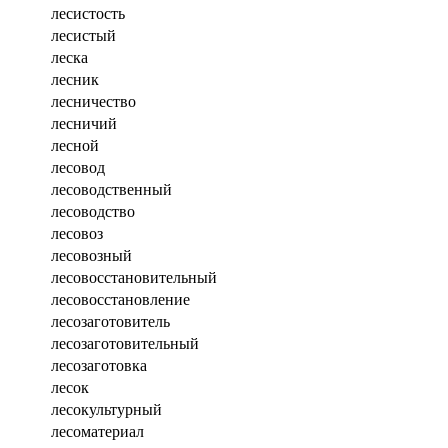
лесистость
лесистый
леска
лесник
лесничество
лесничий
лесной
лесовод
лесоводственный
лесоводство
лесовоз
лесовозный
лесовосстановительный
лесовосстановление
лесозаготовитель
лесозаготовительный
лесозаготовка
лесок
лесокультурный
лесоматериал