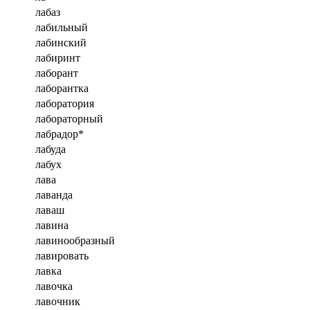
лабаз
лабильный
лабинский
лабиринт
лаборант
лаборантка
лаборатория
лабораторный
лабрадор*
лабуда
лабух
лава
лаванда
лаваш
лавина
лавинообразный
лавировать
лавка
лавочка
лавочник