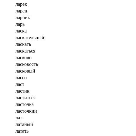
ларек
ларец
ларчик
ларь
ласка
ласкательный
ласкать
ласкаться
ласково
ласковость
ласковый
лассо
ласт
ластик
ластиться
ласточка
ласточкин
лат
латаный
латать