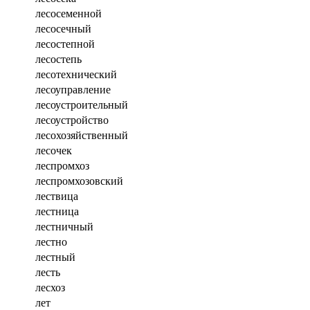
лесосеменной
лесосечный
лесостепной
лесостепь
лесотехнический
лесоуправление
лесоустроительный
лесоустройство
лесохозяйственный
лесочек
леспромхоз
леспромхозовский
лествица
лестница
лестничный
лестно
лестный
лесть
лесхоз
лет