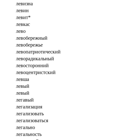
левизна
левин
левит*
левкас
лево
левобережный
левобережье
левопатриотический
леворадикальный
левосторонний
левоцентристский
левша
левый
левый
легавый
легализация
легализовать
легализоваться
легально
легальность