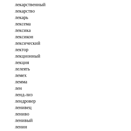
лекарственный
лекарство
лекарь
лексема
лексика
лексикон
лексический
лектор
лекционный
лекция
лелеять
лемех
лемма
лен
ленд-лиз
лендровер
ленивец
лениво
ленивый
ленин