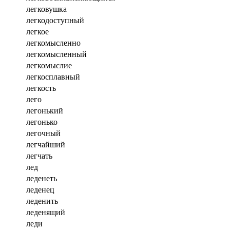
легковушка
легкодоступный
легкое
легкомысленно
легкомысленный
легкомыслие
легкосплавный
легкость
лего
легонький
легонько
легочный
легчайший
легчать
лед
леденеть
леденец
леденить
леденящий
леди