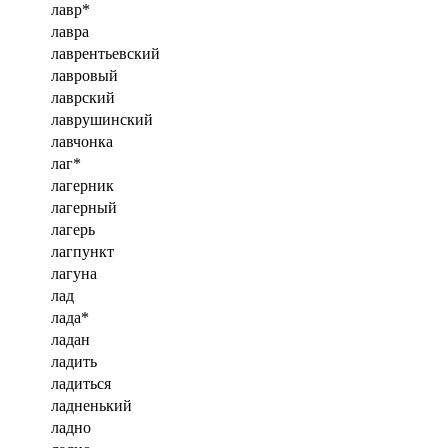
лавр*
лавра
лаврентьевский
лавровый
лаврский
лаврушинский
лавчонка
лаг*
лагерник
лагерный
лагерь
лагпункт
лагуна
лад
лада*
ладан
ладить
ладиться
ладненький
ладно