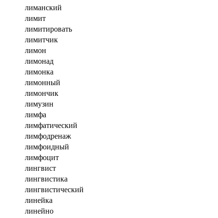
лиманский
лимит
лимитировать
лимитчик
лимон
лимонад
лимонка
лимонный
лимончик
лимузин
лимфа
лимфатический
лимфодренаж
лимфоидный
лимфоцит
лингвист
лингвистика
лингвистический
линейка
линейно