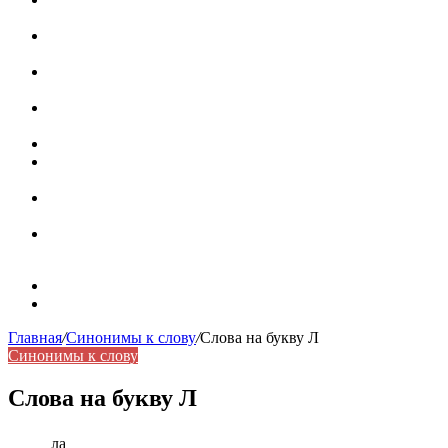
роль в коммуникации
Омограф: сущность, классификация и особенности
функционирования в русском языке
Паронимы в русском языке: природа, классификация и
роль в современной речи
Омонимы: природа языковой многозначности,
классификация и функции в русском языке
Что такое синоним: академическая расширенная статья
Синонимы, антонимы и омонимы: различия, функции и
роль в русском языке
Синонимы, антонимы и омонимы: как слова
взаимодействуют в русском языке
Синоним: использование различных слов в русском
языке
Карта сайта
Контакты
Главная
/
Синонимы к слову
/
Слова на букву Л
Синонимы к слову
Слова на букву Л
ла