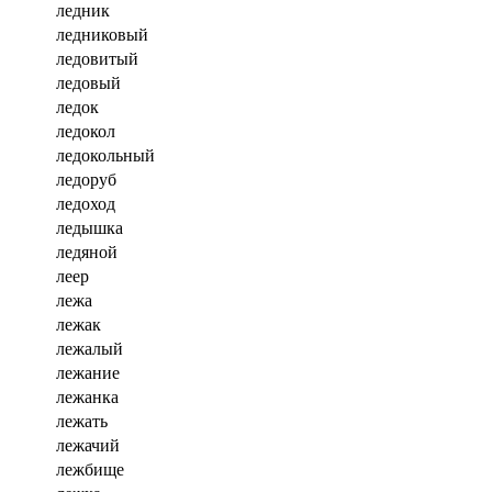
ледник
ледниковый
ледовитый
ледовый
ледок
ледокол
ледокольный
ледоруб
ледоход
ледышка
ледяной
леер
лежа
лежак
лежалый
лежание
лежанка
лежать
лежачий
лежбище