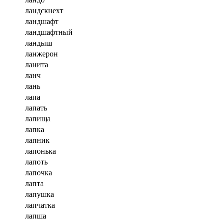
ландскнехт
ландшафт
ландшафтный
ландыш
ланжерон
ланита
ланч
лань
лапа
лапать
лапища
лапка
лапник
лапонька
лапоть
лапочка
лапта
лапушка
лапчатка
лапша