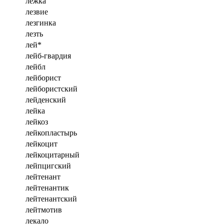
лежка
лезвие
лезгинка
лезть
лей*
лейб-гвардия
лейбл
лейборист
лейбористский
лейденский
лейка
лейкоз
лейкопластырь
лейкоцит
лейкоцитарный
лейпцигский
лейтенант
лейтенантик
лейтенантский
лейтмотив
лекало