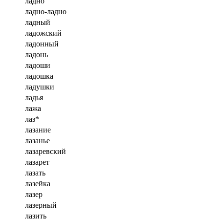
ладно
ладно-ладно
ладный
ладожский
ладонный
ладонь
ладоши
ладошка
ладушки
ладья
лажа
лаз*
лазание
лазанье
лазаревский
лазарет
лазать
лазейка
лазер
лазерный
лазить