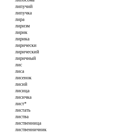
липучий
липучка
лира
лиризм
лирик
лирика
лирически
лирический
лиричный
лис
лиса
лисенок
лисий
лисица
лисичка
лист*
листать
листва
лиственница
лиственничник