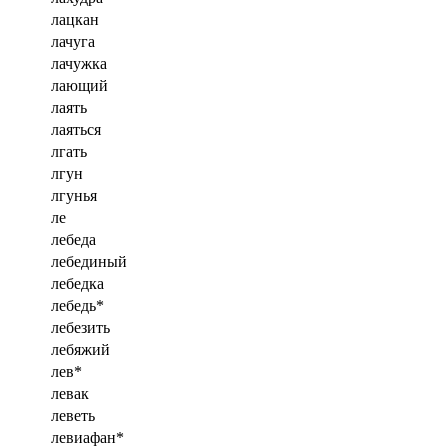
лацкан
лачуга
лачужка
лающий
лаять
лаяться
лгать
лгун
лгунья
ле
лебеда
лебединый
лебедка
лебедь*
лебезить
лебяжий
лев*
левак
леветь
левиафан*