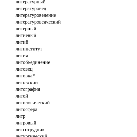
литературный
литературовед
литературоведение
литературоведческий
литерный
литиевый
литий
литинститут
лития
литобъединение
литовец
литовка*
литовский
литография
литой
литологический
литосфера
литр
литровый
литсотрудник
литургический