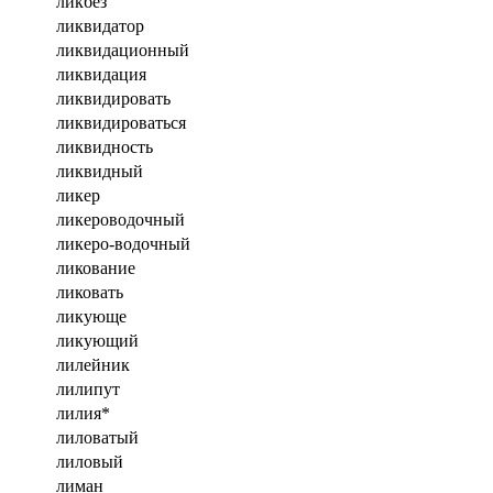
ликбез
ликвидатор
ликвидационный
ликвидация
ликвидировать
ликвидироваться
ликвидность
ликвидный
ликер
ликероводочный
ликеро-водочный
ликование
ликовать
ликующе
ликующий
лилейник
лилипут
лилия*
лиловатый
лиловый
лиман