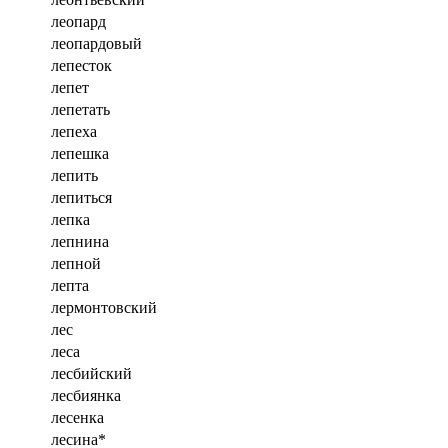
леопард
леопардовый
лепесток
лепет
лепетать
лепеха
лепешка
лепить
лепиться
лепка
лепнина
лепной
лепта
лермонтовский
лес
леса
лесбийский
лесбиянка
лесенка
лесина*