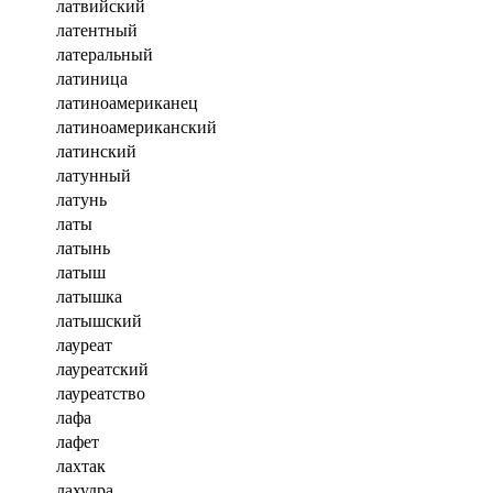
латвийский
латентный
латеральный
латиница
латиноамериканец
латиноамериканский
латинский
латунный
латунь
латы
латынь
латыш
латышка
латышский
лауреат
лауреатский
лауреатство
лафа
лафет
лахтак
лахудра