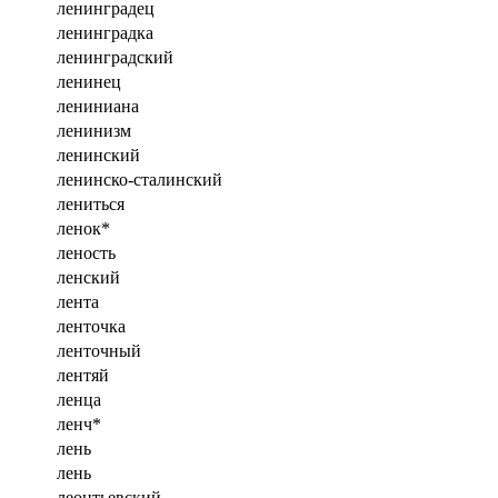
ленинградец
ленинградка
ленинградский
ленинец
лениниана
ленинизм
ленинский
ленинско-сталинский
лениться
ленок*
леность
ленский
лента
ленточка
ленточный
лентяй
ленца
ленч*
лень
лень
леонтьевский