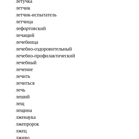
летучка
летчик
летчик-испытатель
летчица
лефортовский
лечащий
лечебница
лечебно-оздоровительный
лечебно-профилактический
лечебный
лечение
лечить
лечиться
лечь
леший
лещ
лещина
лженаука
лжепророк
лжец
лживо