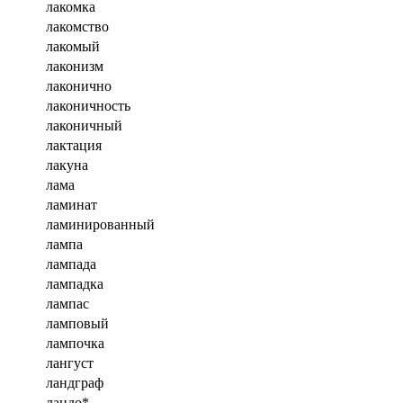
лакомка
лакомство
лакомый
лаконизм
лаконично
лаконичность
лаконичный
лактация
лакуна
лама
ламинат
ламинированный
лампа
лампада
лампадка
лампас
ламповый
лампочка
лангуст
ландграф
ландо*