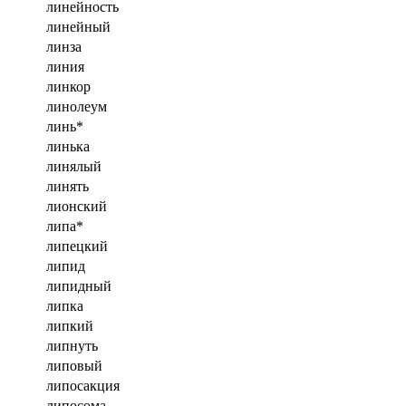
линейность
линейный
линза
линия
линкор
линолеум
линь*
линька
линялый
линять
лионский
липа*
липецкий
липид
липидный
липка
липкий
липнуть
липовый
липосакция
липосома